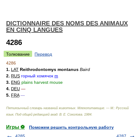
DICTIONNAIRE DES NOMS DES ANIMAUX
EN CINQ LANGUES
4286
Толкование
Перевод
4286
1.
LAT
Reithrodontomys montanus
Baird
2.
RUS
горный хомячок
m
3.
ENG
plains harvest mouse
4.
DEU
—
5.
FRA
—
Пятиязычный словарь названий животных. Млекопитающие. — М.: Русский
язык
.
Под общей редакцией акад. В. Е. Соколова
.
1984
.
Игры ⚽
Поможем решить контрольную работу
4285
4287