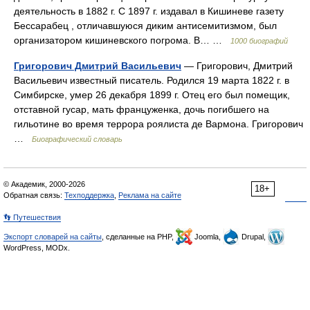
деятельность в 1882 г. С 1897 г. издавал в Кишиневе газету
Бессарабец , отличавшуюся диким антисемитизмом, был
организатором кишиневского погрома. В… …
1000 биографий
Григорович Дмитрий Васильевич
— Григорович, Дмитрий
Васильевич известный писатель. Родился 19 марта 1822 г. в
Симбирске, умер 26 декабря 1899 г. Отец его был помещик,
отставной гусар, мать француженка, дочь погибшего на
гильотине во время террора роялиста де Вармона. Григорович
…
Биографический словарь
© Академик, 2000-2026
18+
Обратная связь:
Техподдержка
,
Реклама на сайте
👣 Путешествия
Экспорт словарей на сайты
, сделанные на PHP,
Joomla,
Drupal,
WordPress, MODx.