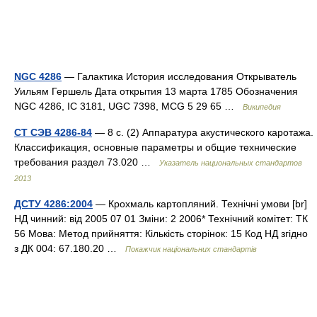
NGC 4286
— Галактика История исследования Открыватель
Уильям Гершель Дата открытия 13 марта 1785 Обозначения
NGC 4286, IC 3181, UGC 7398, MCG 5 29 65 …
Википедия
СТ СЭВ 4286-84
— 8 с. (2) Аппаратура акустического каротажа.
Классификация, основные параметры и общие технические
требования раздел 73.020 …
Указатель национальных стандартов
2013
ДСТУ 4286:2004
— Крохмаль картопляний. Технічні умови [br]
НД чинний: від 2005 07 01 Зміни: 2 2006* Технічний комітет: ТК
56 Мова: Метод прийняття: Кількість сторінок: 15 Код НД згідно
з ДК 004: 67.180.20 …
Покажчик національних стандартів