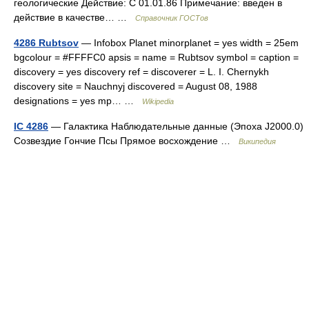
геологические Действие: С 01.01.86 Примечание: введен в
действие в качестве… …
Справочник ГОСТов
4286 Rubtsov
— Infobox Planet minorplanet = yes width = 25em
bgcolour = #FFFFC0 apsis = name = Rubtsov symbol = caption =
discovery = yes discovery ref = discoverer = L. I. Chernykh
discovery site = Nauchnyj discovered = August 08, 1988
designations = yes mp… …
Wikipedia
IC 4286
— Галактика Наблюдательные данные (Эпоха J2000.0)
Созвездие Гончие Псы Прямое восхождение …
Википедия